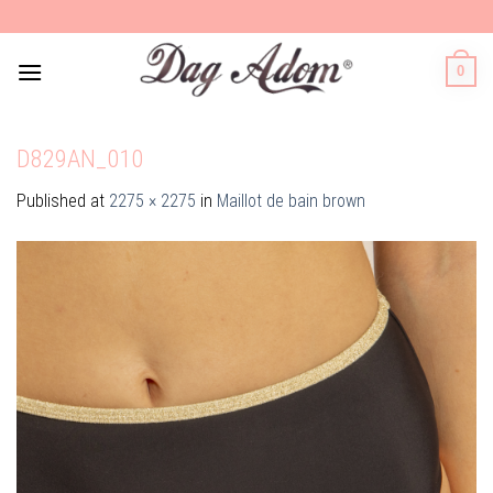
Skip
to
content
0
D829AN_010
Published
at
2275 × 2275
in
Maillot de bain brown