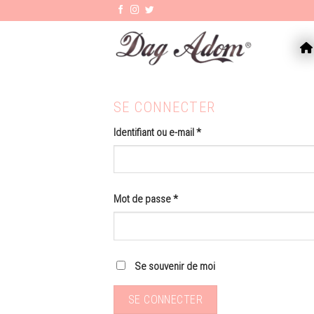
Skip
to
content
AC
SE CONNECTER
Identifiant ou e-mail
*
Mot de passe
*
Se souvenir de moi
SE CONNECTER