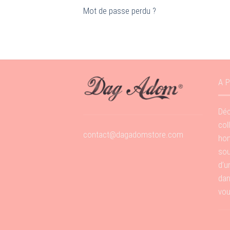
Mot de passe perdu ?
A 
Déc
col
contact@dagadomstore.com
hom
sou
d’u
dan
vou