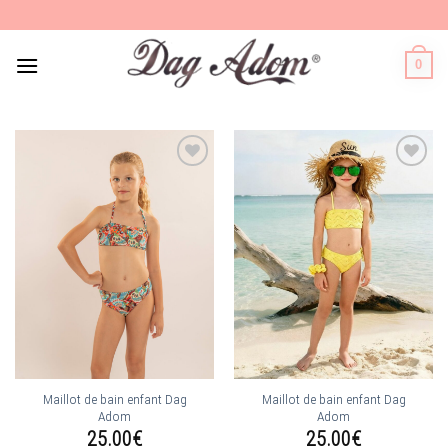
Skip
to
content
0
Ajouter
Ajouter
à la
à la
wishlist
wishlist
Maillot de bain enfant Dag
Maillot de bain enfant Dag
Adom
Adom
25.00
€
25.00
€