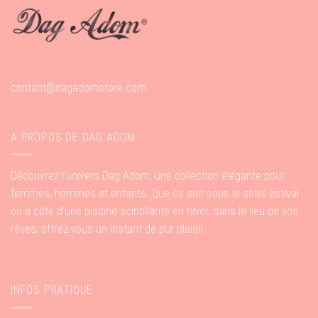
contact@dagadomstore.com
A PROPOS DE DAG ADOM
Découvrez l’univers Dag Adom, une collection élégante pour
femmes, hommes et enfants. Que ce soit sous le soleil estival
ou à côté d’une piscine scintillante en hiver, dans le lieu de vos
rêves, offrez-vous un instant de pur plaisir.
INFOS PRATIQUE