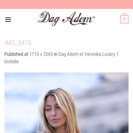
Skip
to
content
0
IMG_3476
Published
at
1710 × 2560
in
Dag Adom et Véronika Loubry 1
bretelle