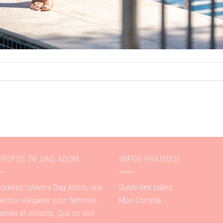
PROPOS DE DAG ADOM
INFOS PRATIQUE
ouvrez l’univers Dag Adom, une
Guide des tailles
lection élégante pour femmes,
Mon Compte
mes et enfants. Que ce soit