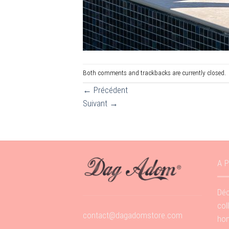
Both comments and trackbacks are currently closed.
←
Précédent
Suivant
→
A 
Déc
col
contact@dagadomstore.com
hom