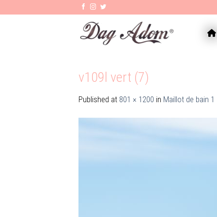
Skip
to
content
AC
v109l vert (7)
Published
at
801 × 1200
in
Maillot de bain 