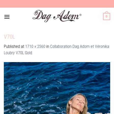
Skip
to
content
0
V70L
Published
at
1710 × 2560
in
Collaboration Dag Adom et Véronika
Loubry V70L Gold