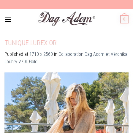
Skip
to
content
0
TUNIQUE LUREX OR
Published
at
1710 × 2560
in
Collaboration Dag Adom et Véronika
Loubry V70L Gold