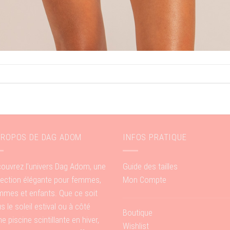
PROPOS DE DAG ADOM
INFOS PRATIQUE
ouvrez l’univers Dag Adom, une
Guide des tailles
lection élégante pour femmes,
Mon Compte
mes et enfants. Que ce soit
s le soleil estival ou à côté
Boutique
ne piscine scintillante en hiver,
Wishlist