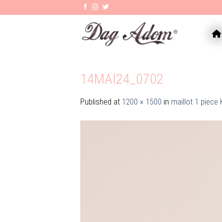
Skip
to
content
AC
14MAI24_0702
Published
at
1200 × 1500
in
maillot 1 piece 