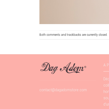
Both comments and trackbacks are currently closed.
A 
Déc
col
contact@dagadomstore.com
hom
sou
d’u