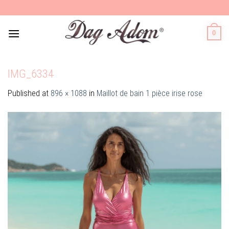
Skip
to
content
0
IMG_6334
Published
at
896 × 1088
in
Maillot de bain 1 pièce irise rose