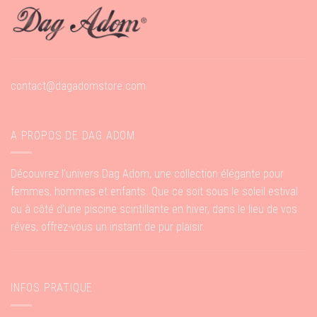
contact@dagadomstore.com
A PROPOS DE DAG ADOM
Découvrez l’univers Dag Adom, une collection élégante pour
femmes, hommes et enfants. Que ce soit sous le soleil estival
ou à côté d’une piscine scintillante en hiver, dans le lieu de vos
rêves, offrez-vous un instant de pur plaisir.
INFOS PRATIQUE