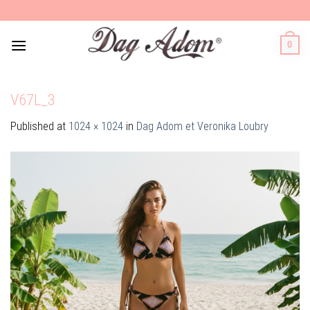
Skip
to
content
0
V67L_3
Published
at
1024 × 1024
in
Dag Adom et Veronika Loubry