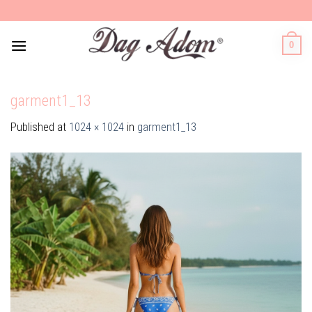
Skip
to
content
0
garment1_13
Published
at
1024 × 1024
in
garment1_13