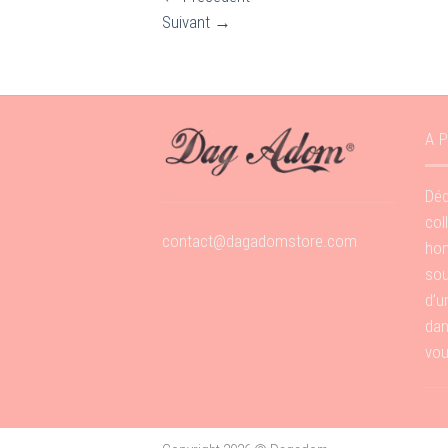
Suivant
→
A 
Déc
col
contact@dagadomstore.com
hom
sou
d’u
dan
vou