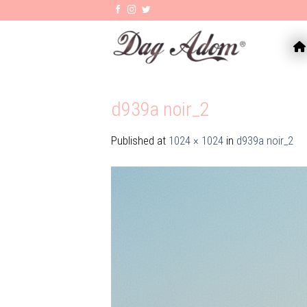
Skip
to
content
AC
d939a noir_2
Published
at
1024 × 1024
in
d939a noir_2