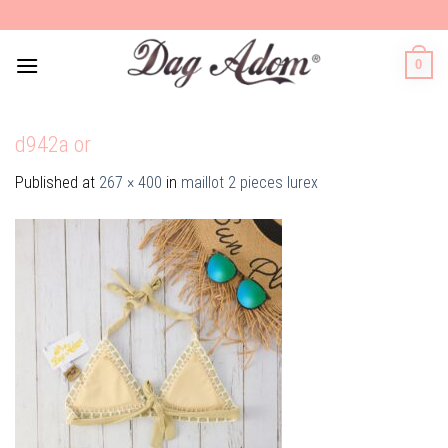
Skip
to
content
0
d942a or
Published
at
267 × 400
in
maillot 2 pieces lurex