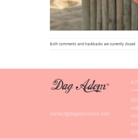
Both comments and trackbacks are currently closed.
A 
Déc
col
contact@dagadomstore.com
hom
sou
d’u