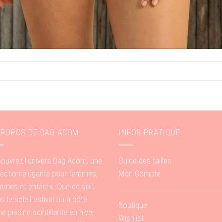
PROPOS DE DAG ADOM
INFOS PRATIQUE
ouvrez l’univers Dag Adom, une
Guide des tailles
lection élégante pour femmes,
Mon Compte
mes et enfants. Que ce soit
s le soleil estival ou à côté
Boutique
ne piscine scintillante en hiver,
Wishlist