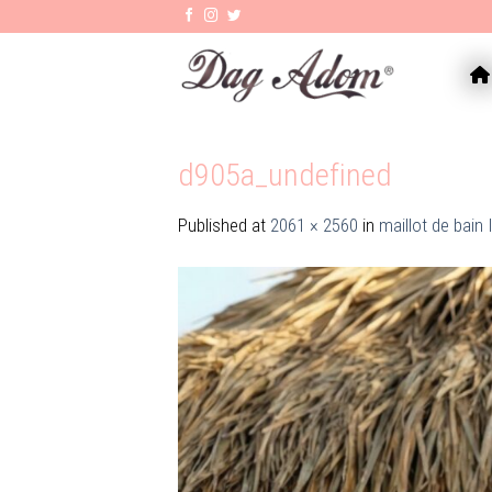
Skip
to
content
AC
d905a_undefined
Published
at
2061 × 2560
in
maillot de bain