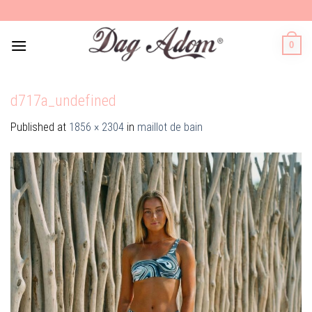
Skip
to
content
0
d717a_undefined
Published
at
1856 × 2304
in
maillot de bain