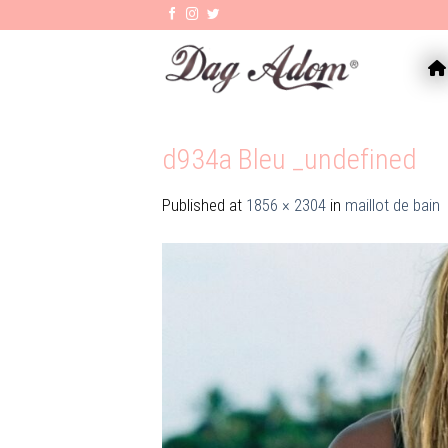
Skip
to
content
AC
d934a Bleu _undefined
Published
at
1856 × 2304
in
maillot de bain