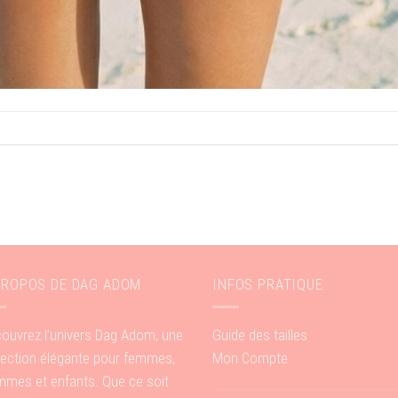
PROPOS DE DAG ADOM
INFOS PRATIQUE
ouvrez l’univers Dag Adom, une
Guide des tailles
lection élégante pour femmes,
Mon Compte
mes et enfants. Que ce soit