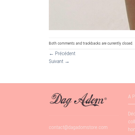
Both comments and trackbacks are currently closed.
←
Précédent
Suivant
→
A 
Déc
col
contact@dagadomstore.com
hom