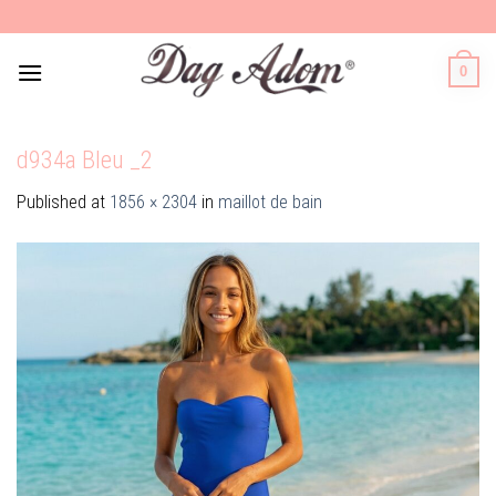
Skip
to
content
0
d934a Bleu _2
Published
at
1856 × 2304
in
maillot de bain