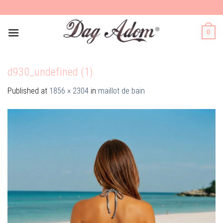
Skip
to
content
0
d930_undefined (1)
Published
at
1856 × 2304
in
maillot de bain