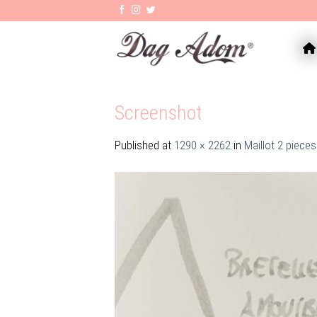
Skip
to
content
AC
Screenshot
Published
at
1290 × 2262
in
Maillot 2 piec