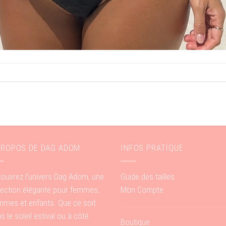
PROPOS DE DAG ADOM
INFOS PRATIQUE
ouvrez l’univers Dag Adom, une
Guide des tailles
lection élégante pour femmes,
Mon Compte
mes et enfants. Que ce soit
s le soleil estival ou à côté
Boutique