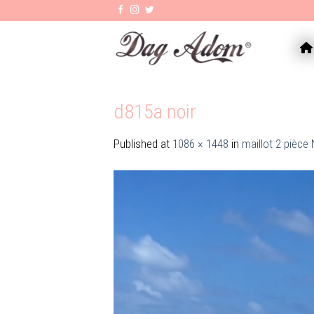
Skip
to
content
AC
d815a noir
Published
at
1086 × 1448
in
maillot 2 pièce