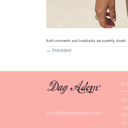
Both comments and trackbacks are currently closed.
←
Précédent
A 
Déc
col
contact@dagadomstore.com
hom
sou