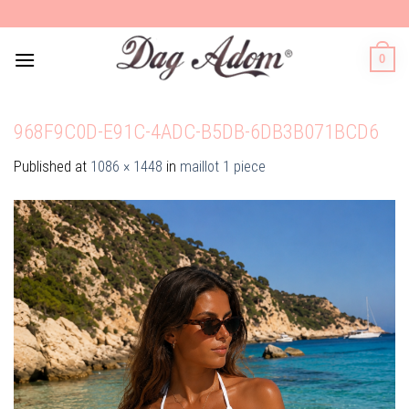
Skip
to
content
0
968F9C0D-E91C-4ADC-B5DB-6DB3B071BCD6
Published
at
1086 × 1448
in
maillot 1 piece