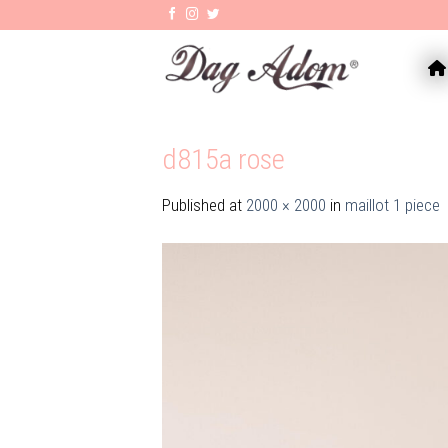
Skip
to
content
AC
d815a rose
Published
at
2000 × 2000
in
maillot 1 piece