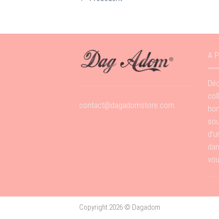
A 
Déc
col
contact@dagadomstore.com
hom
sou
d’u
dan
vou
Copyright 2026 ©
Dagadom