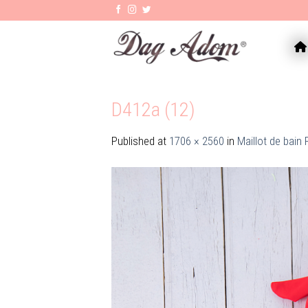
Skip
to
content
AC
D412a (12)
Published
at
1706 × 2560
in
Maillot de bain