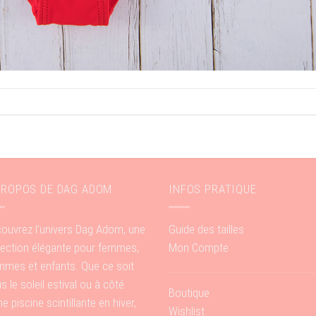
PROPOS DE DAG ADOM
INFOS PRATIQUE
ouvrez l’univers Dag Adom, une
Guide des tailles
lection élégante pour femmes,
Mon Compte
mes et enfants. Que ce soit
s le soleil estival ou à côté
Boutique
ne piscine scintillante en hiver,
Wishlist