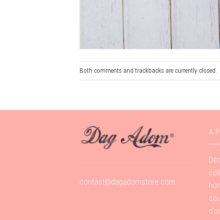
Both comments and trackbacks are currently closed.
A 
Déc
col
contact@dagadomstore.com
hom
sou
d’u