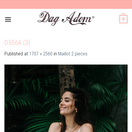
Skip
to
content
0
D556A (3)
Published
at
1707 × 2560
in
Maillot 2 pieces