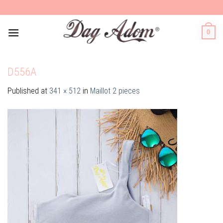
Skip
to
content
0
D556A
Published
at
341 × 512
in
Maillot 2 pieces