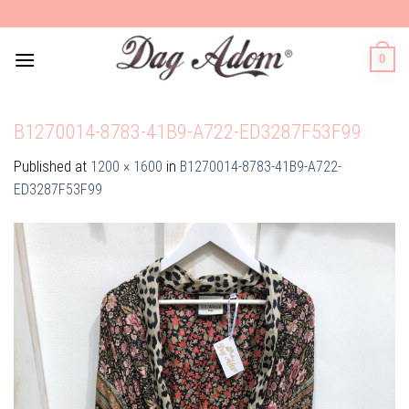
Skip
to
content
0
B1270014-8783-41B9-A722-ED3287F53F99
Published
at
1200 × 1600
in
B1270014-8783-41B9-A722-
ED3287F53F99