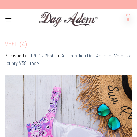
Skip
to
content
0
V58L (4)
Published
at
1707 × 2560
in
Collaboration Dag Adom et Véronika
Loubry V58L rose