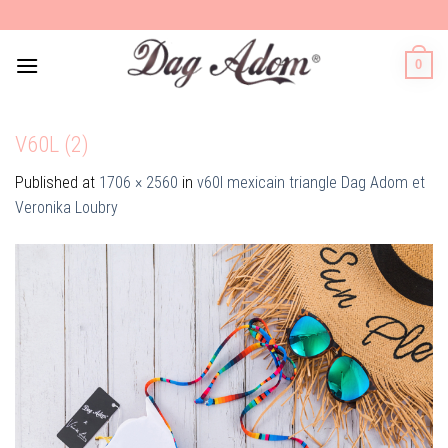
Skip
to
content
0
V60L (2)
Published
at
1706 × 2560
in
v60l mexicain triangle Dag Adom et
Veronika Loubry