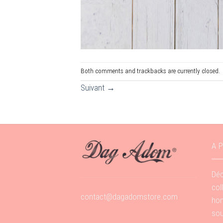
Both comments and trackbacks are currently closed.
Suivant
→
A 
Déc
col
contact@dagadomstore.com
hom
sou