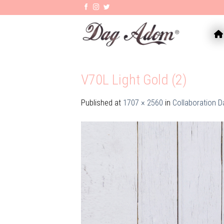
Skip
to
content
AC
V70L Light Gold (2)
Published
at
1707 × 2560
in
Collaboration 