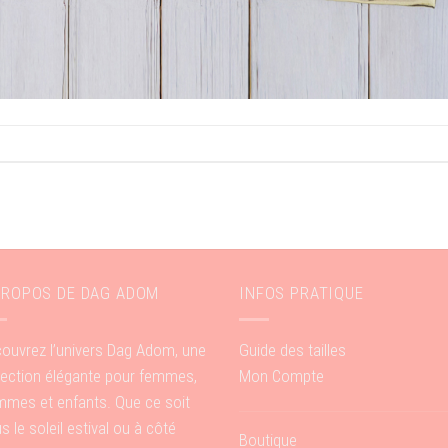
PROPOS DE DAG ADOM
INFOS PRATIQUE
ouvrez l’univers Dag Adom, une
Guide des tailles
lection élégante pour femmes,
Mon Compte
mes et enfants. Que ce soit
s le soleil estival ou à côté
Boutique