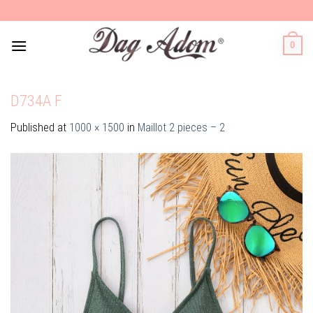
Skip
to
content
0
D734A F
Published
at
1000 × 1500
in
Maillot 2 pieces – 2