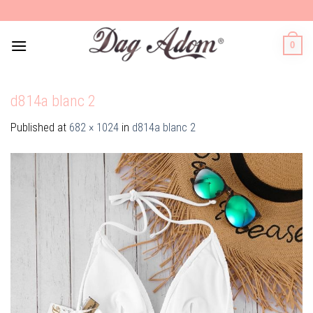
Skip
to
content
0
d814a blanc 2
Published
at
682 × 1024
in
d814a blanc 2