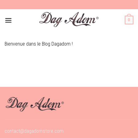
Skip
to
content
0
Bienvenue dans le Blog Dagadom !
contact@dagadomstore.com