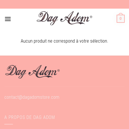
Skip
to
content
0
Aucun produit ne correspond à votre sélection.
contact@dagadomstore.com
A PROPOS DE DAG ADOM