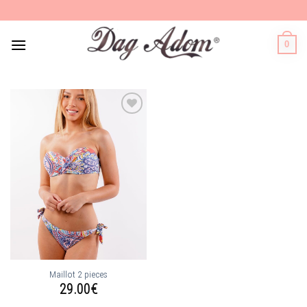
Skip
to
content
0
Ajouter
à la
wishlist
Maillot 2 pieces
29.00
€