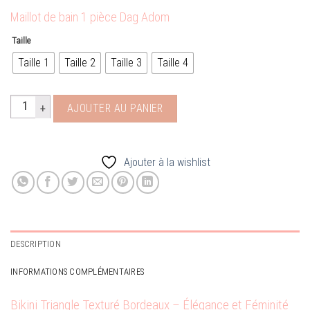
Maillot de bain 1 pièce Dag Adom
Taille
Taille 1
Taille 2
Taille 3
Taille 4
quantité de maillot 2 pièce Bordeaux
AJOUTER AU PANIER
Ajouter à la wishlist
DESCRIPTION
INFORMATIONS COMPLÉMENTAIRES
Bikini Triangle Texturé Bordeaux – Élégance et Féminité