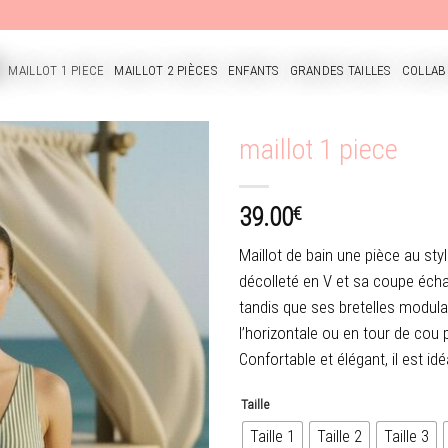
MAILLOT 1 PIECE
MAILLOT 2 PIÈCES
ENFANTS
GRANDES TAILLES
COLLAB
CUEIL
maillot 1 piece
€
39.00
Ajouter
à la
Maillot de bain une pièce au sty
wishlist
décolleté en V et sa coupe écha
tandis que ses bretelles modula
l’horizontale ou en tour de cou 
Confortable et élégant, il est id
Taille
Taille 1
Taille 2
Taille 3