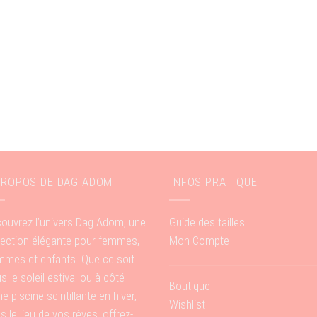
PROPOS DE DAG ADOM
INFOS PRATIQUE
ouvrez l’univers Dag Adom, une
Guide des tailles
lection élégante pour femmes,
Mon Compte
mes et enfants. Que ce soit
s le soleil estival ou à côté
Boutique
ne piscine scintillante en hiver,
Wishlist
s le lieu de vos rêves, offrez-