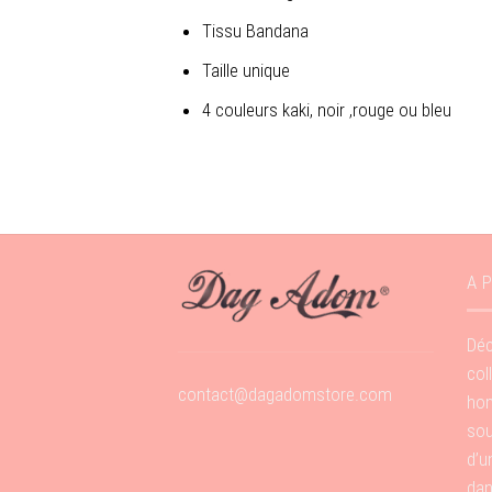
Tissu Bandana
Taille unique
4 couleurs kaki, noir ,rouge ou bleu
A 
Déc
col
contact@dagadomstore.com
hom
sou
d’u
dan