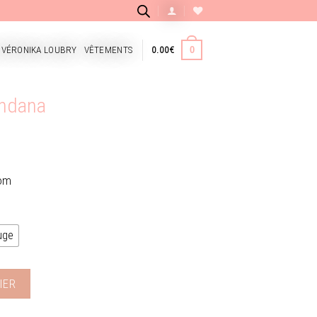
 VÉRONIKA LOUBRY
VÊTEMENTS
0.00
€
0
andana
dom
uge
na
IER