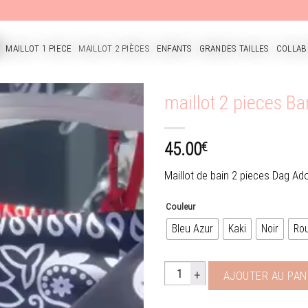
MAILLOT 1 PIECE
MAILLOT 2 PIÈCES
ENFANTS
GRANDES TAILLES
COLLAB
CUEIL
maillot 2 pieces B
€
45.00
Ajouter
à la
Maillot de bain 2 pieces Dag A
wishlist
Couleur
Bleu Azur
Kaki
Noir
Ro
quantité de maillot 2 pieces Banda
AJOUTER AU PAN