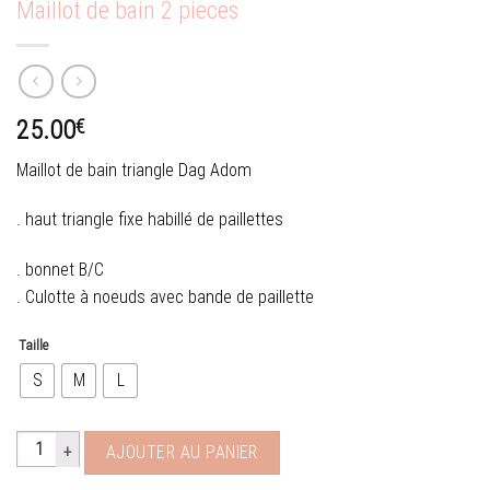
Maillot de bain 2 pieces
25.00
€
Maillot de bain triangle Dag Adom
. haut triangle fixe habillé de paillettes
. bonnet B/C
. Culotte à noeuds avec bande de paillette
Taille
S
M
L
quantité de Maillot de bain 2 pieces
AJOUTER AU PANIER