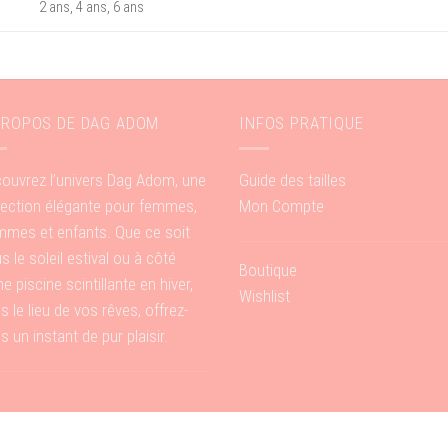
2 ans, 4 ans, 6 ans
PROPOS DE DAG ADOM
INFOS PRATIQUE
ouvrez l’univers Dag Adom, une
Guide des tailles
lection élégante pour femmes,
Mon Compte
mes et enfants. Que ce soit
s le soleil estival ou à côté
Boutique
ne piscine scintillante en hiver,
Wishlist
s le lieu de vos rêves, offrez-
s un instant de pur plaisir.