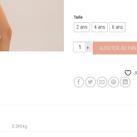
Taille
2 ans
4 ans
6 ans
quantité de Maillot de bain enfant
AJOUTER AU PAN
A
0.249 kg