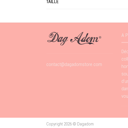
TAILLE
A 
Déc
col
contact@dagadomstore.com
hom
sou
d’u
dan
vou
Copyright 2026 ©
Dagadom