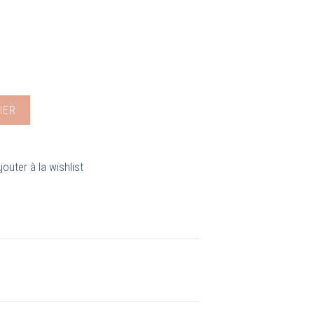
 Dag Adom
IER
jouter à la wishlist