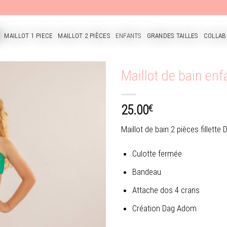
MAILLOT 1 PIECE
MAILLOT 2 PIÈCES
ENFANTS
GRANDES TAILLES
COLLAB
CUEIL
Maillot de bain en
€
25.00
Ajouter
à la
Maillot de bain 2 pièces fillett
wishlist
Culotte fermée
Bandeau
Attache dos 4 crans
Création Dag Adom