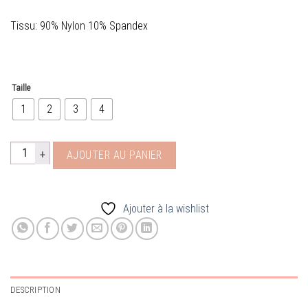
59.00€.
39.00€.
Tissu: 90% Nylon 10% Spandex
Taille
1
2
3
4
quantité de v62l mandan
AJOUTER AU PANIER
Ajouter à la wishlist
DESCRIPTION