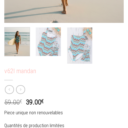
v62l mandan
Le
Le
59.00
€
39.00
€
prix
prix
Piece unique non renouvelables
initial
actuel
était :
est :
Quantités de production limitées