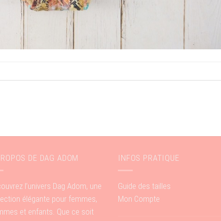
PROPOS DE DAG ADOM
INFOS PRATIQUE
ouvrez l’univers Dag Adom, une
Guide des tailles
lection élégante pour femmes,
Mon Compte
mes et enfants. Que ce soit