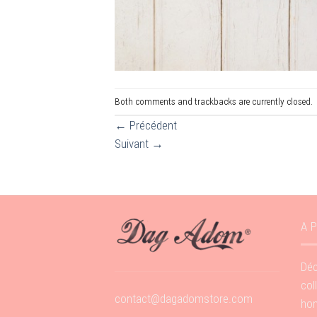
Both comments and trackbacks are currently closed.
←
Précédent
Suivant
→
A 
Déc
col
contact@dagadomstore.com
hom