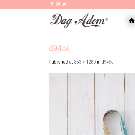
Skip
to
content
AC
d945a
Published
at
853 × 1280
in
d945a