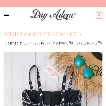
Skip
to
content
0
37401f28b9e50ff81191252a47482ffd
Published
at
853 × 1280
in
37401f28b9e50ff81191252a47482ffd