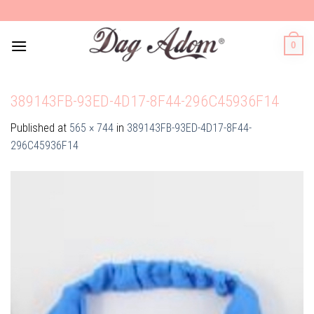
Skip
to
content
0
389143FB-93ED-4D17-8F44-296C45936F14
Published
at
565 × 744
in
389143FB-93ED-4D17-8F44-
296C45936F14