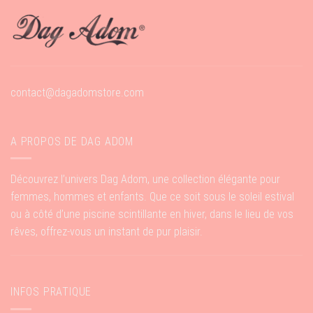
contact@dagadomstore.com
A PROPOS DE DAG ADOM
Découvrez l’univers Dag Adom, une collection élégante pour
femmes, hommes et enfants. Que ce soit sous le soleil estival
ou à côté d’une piscine scintillante en hiver, dans le lieu de vos
rêves, offrez-vous un instant de pur plaisir.
INFOS PRATIQUE