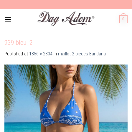
Skip
to
content
0
939 bleu_2
Published
at
1856 × 2304
in
maillot 2 pieces Bandana