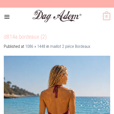
Skip
to
content
0
d814a bordeaux (2)
Published
at
1086 × 1448
in
maillot 2 pièce Bordeaux