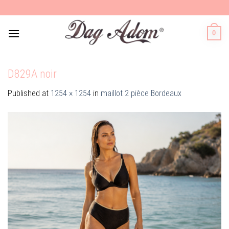
Skip
to
content
0
D829A noir
Published
at
1254 × 1254
in
maillot 2 pièce Bordeaux