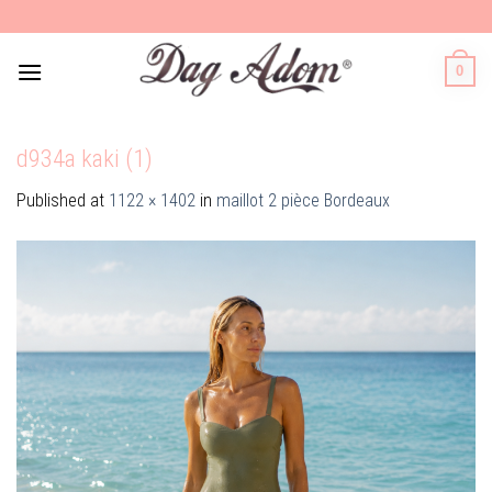
Skip
to
content
0
d934a kaki (1)
Published
at
1122 × 1402
in
maillot 2 pièce Bordeaux