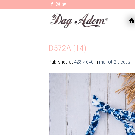
Skip
to
content
AC
D572A (14)
Published
at
428 × 640
in
maillot 2 pieces