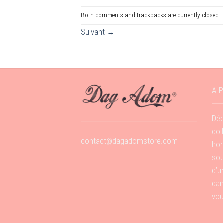
Both comments and trackbacks are currently closed.
Suivant
→
A 
Déc
col
contact@dagadomstore.com
hom
sou
d’u
dan
vou