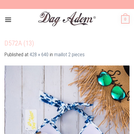
Skip
to
content
0
D572A (13)
Published
at
428 × 640
in
maillot 2 pieces