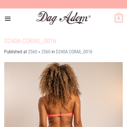
Skip
to
content
0
D240A CORAIL_0016
Published
at
2560 × 2560
in
D240A CORAIL_0016